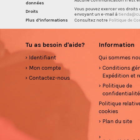
Aucune communication n’est eff
données
Vous pouvez exercer vos droits d
Droits
envoyant un e-mail à
tienda@cu
Plus d’informations
Consultez notre
Politique de Co
Tu as besoin d'aide?
Information
Identifiant
Qui sommes no
Mon compte
Conditions gé
Expédition et r
Contactez-nous
Politique de
confidentialit
Politique relativ
cookies
Plan du site