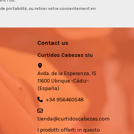
ns l’UE.
, de portabilité, ou retirer votre consentement en
Contact us
Curtidos Cabezas slu
Avda. de la Esperanza, 15
11600 Ubrique -Cádiz-
(España)
+34 956460548
tienda@curtidoscabezas.com
I prodotti offerti in questo