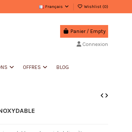
Français
Wishlist (
0
)
Panier
/
Empty
Connexion
ONS
OFFRES
BLOG
INOXYDABLE