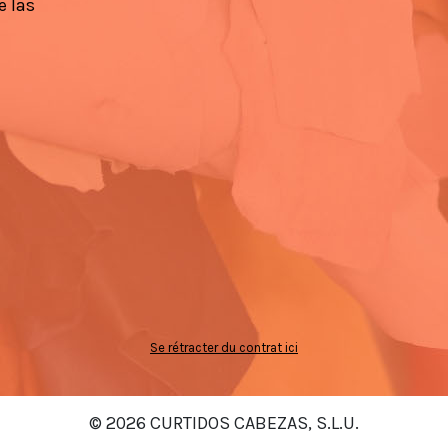
e las
Se rétracter du contrat ici
© 2026 CURTIDOS CABEZAS, S.L.U.