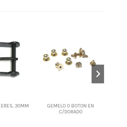
XERES, 30MM
GEMELO O BOTON EN
BOUTON
C/DORADO