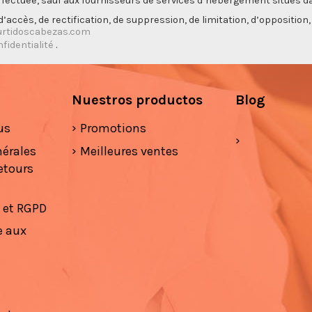
ectuée, sauf aux fournisseurs de services d’hébergement situés da
’accès, de rectification, de suppression, de limitation, d’opposition
rtidoscabezas.com
nfidentialité
.
Nuestros productos
Blog
us
Promotions
nérales
Meilleures ventes
etours
é et RGPD
e aux