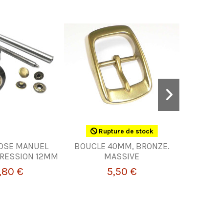
Rupture de stock
POSE MANUEL
BOUCLE 40MM, BRONZE.
CUI
RESSION 12MM
MASSIVE
CONFE
,80 €
5,50 €