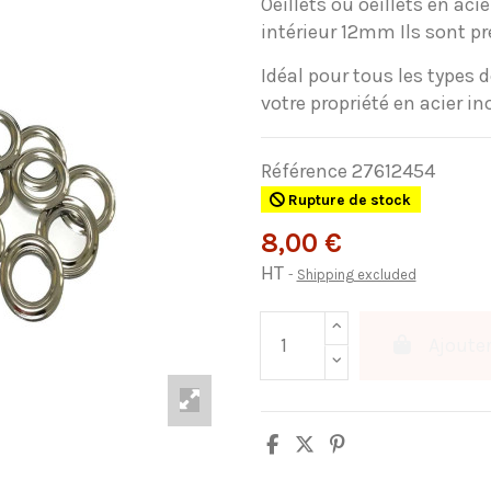
Oeillets ou oeillets en aci
intérieur 12mm Ils sont p
Idéal pour tous les types 
votre propriété en acier in
Référence
27612454
Rupture de stock
8,00 €
HT
Shipping excluded
Ajouter