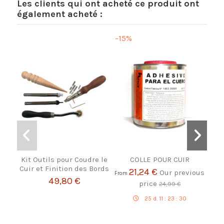
Les clients qui ont acheté ce produit ont
également acheté :
-15%
Kit Outils pour Coudre le
COLLE POUR CUIR
Cui
Cuir et Finition des Bords
21,24 €
Our previous
From
49,80 €
price
24,99 €
25
d.
11
:
23
:
29