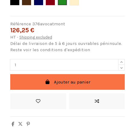
Negro
Marron
Azul
Rojo
Verde
Crema
Référence
376avocatmont
126,25 €
HT
Shipping excluded
Délai de livraison de 5 à 6 jours ouvrables péninsule.
Reste voir les conditions d'expédition
Ajouter au panier