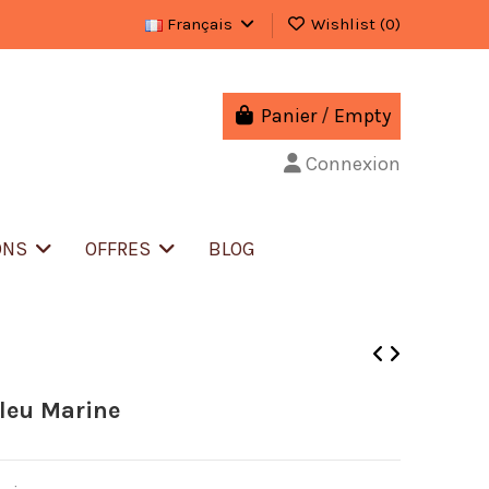
Français
Wishlist (
0
)
Panier
/
Empty
Connexion
ONS
OFFRES
BLOG
leu Marine