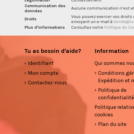
Légitimation
Consentement
Communication des
Aucune communication n’est eff
données
Vous pouvez exercer vos droits d
Droits
envoyant un e-mail à
tienda@cu
Plus d’informations
Consultez notre
Politique de Co
Tu as besoin d'aide?
Information
Identifiant
Qui sommes no
Mon compte
Conditions gé
Expédition et r
Contactez-nous
Politique de
confidentialit
Politique relativ
cookies
Plan du site