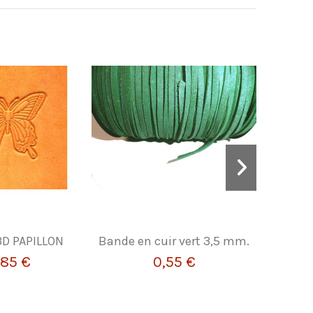
3D PAPILLON
Bande en cuir vert 3,5 mm.
LACET
,85 €
0,55 €