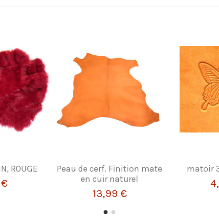
IN, ROUGE
Peau de cerf. Finition mate
matoir 
en cuir naturel
 €
4
13,99 €