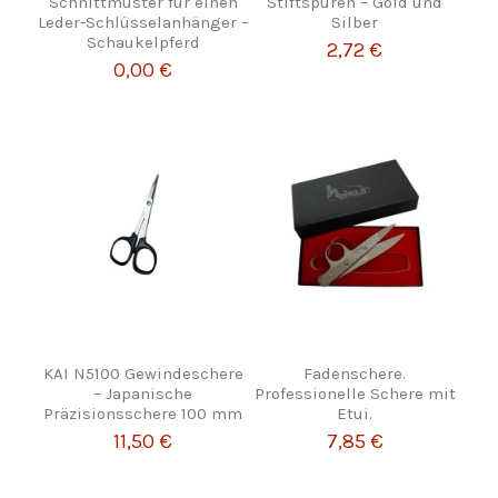
Schnittmuster für einen
Stiftspuren – Gold und
Leder-Schlüsselanhänger –
Silber
Schaukelpferd
2,72 €
0,00 €
KAI N5100 Gewindeschere
Fadenschere.
– Japanische
Professionelle Schere mit
Präzisionsschere 100 mm
Etui.
11,50 €
7,85 €