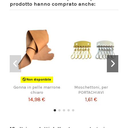
prodotto hanno comprato anche:
Non disponibile
Gonna in pelle marrone
Moschettoni, per
Fi
chiaro
PORTACHIAVI
14,98 €
1,61 €