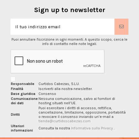
Sign up to newsletter
Puoi annullare l'iscrizione in ogni momenti. A questo scopo, cerca le
info di contatto nelle note legali.
Responsabile
Curtidos Cabezas, S.L.U.
Finalità
Iscriverti alla nostra newsletter.
Base giuridica
Consenso
Comunicazione
Nessuna comunicazione, salvo ai fornitori di
dei dati
hosting situati nell’UE.
Puoi esercitare i diritti di accesso, rettifica,
cancellazione, limitazione, opposizione, portabilità
Diritti
o revocare il consenso inviando un’e-mail a
tienda@curtidoscabezas.com
Ulteriori
Consulta la nostra
Informativa sulla Privacy
.
informazioni