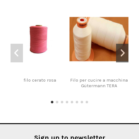
filo cerato rosa
Filo per cucire a macchina
Rocc
Gütermann TERA
Sign up to newsletter