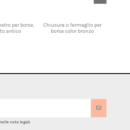
etro per borse,
Chiusura o fermaglio per
Bottoni
to antico
borsa color bronzo
m
elle note legali.