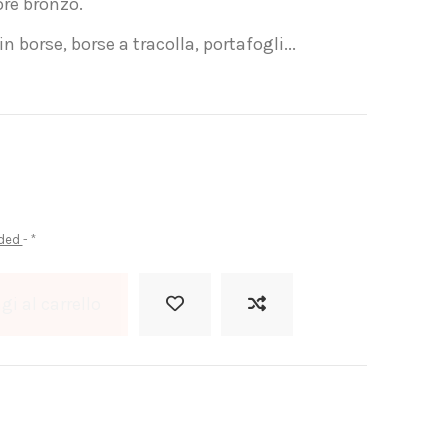
ore bronzo.
n borse, borse a tracolla, portafogli...
uded
*
i al carrello