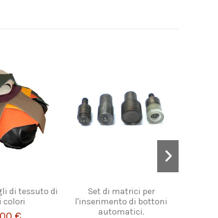
gli di tessuto di
Set di matrici per
Lam
i colori
l'inserimento di bottoni
confezio
automatici.
con 
,00 €