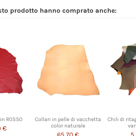
esto prodotto hanno comprato anche:
 in ROSSO
Collari in pelle di vacchetta
Chili di rita
color naturale
var
0 €
65,70 €
5