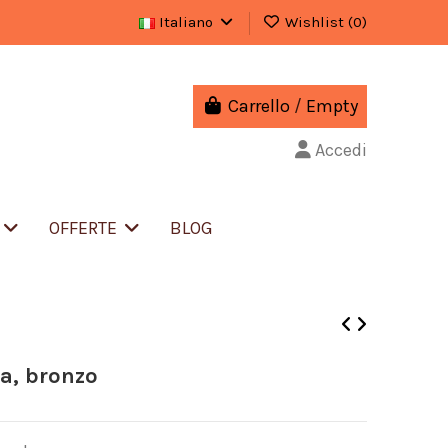
Italiano
Wishlist (
0
)
Carrello
/
Empty
Accedi
S
OFFERTE
BLOG
a, bronzo