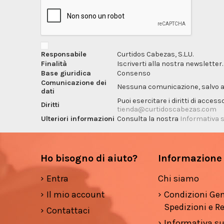
Responsabile
Curtidos Cabezas, S.L.U.
Finalità
Iscriverti alla nostra newsletter.
Base giuridica
Consenso
Comunicazione dei
Nessuna comunicazione, salvo ai f
dati
Puoi esercitare i diritti di acces
Diritti
tienda@curtidoscabezas.com
Ulteriori informazioni
Consulta la nostra
Informativa s
Ho bisogno di aiuto?
Informazione
Entra
Chi siamo
Il mio account
Condizioni Gen
Spedizioni e Re
Contattaci
Informativa su