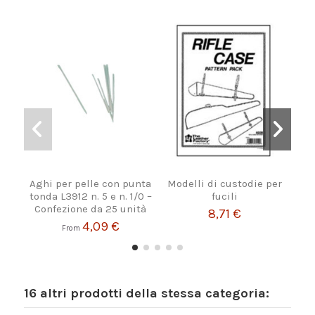
Aghi per pelle con punta
Modelli di custodie per
PE
tonda L3912 n. 5 e n. 1/0 –
fucili
Confezione da 25 unità
8,71 €
4,09 €
From
16 altri prodotti della stessa categoria: