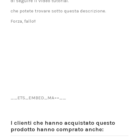
di seguire il video tutorial.
che potete trovare sotto questa descrizione.
Forza, fallo!!
__ETS_EMBED_MA==__
I clienti che hanno acquistato questo
prodotto hanno comprato anche: