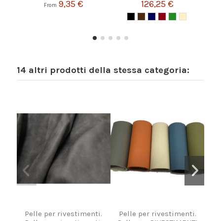
9,35 €
126,25 €
From
14 altri prodotti della stessa categoria:
Pelle per rivestimenti.
Pelle per rivestimenti.
Pu