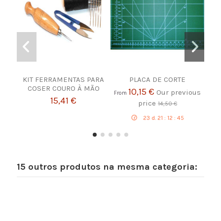
KIT FERRAMENTAS PARA
PLACA DE CORTE
W
COSER COURO À MÃO
10,15 €
Our previous
From
15,41 €
price
14,50 €
23
d.
21
:
12
:
44
15 outros produtos na mesma categoria: