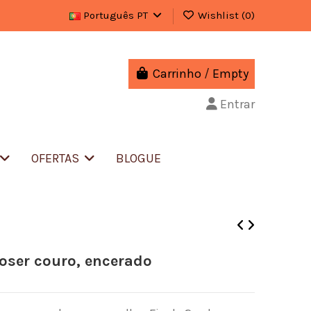
Português PT
Wishlist (
0
)
Carrinho
/
Empty
Entrar
OFERTAS
BLOGUE
oser couro, encerado