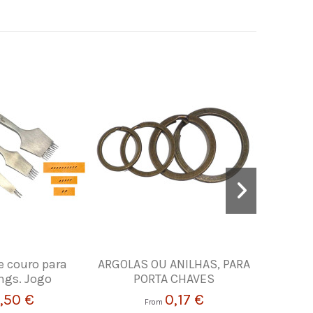
e couro para
ARGOLAS OU ANILHAS, PARA
Fio en
ings. Jogo
PORTA CHAVES
couro
,50 €
0,17 €
From