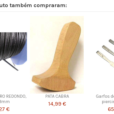
oduto também compraram:
RO REDONDO,
PATA CABRA
Garfos d
 3mm
pierc
14,99 €
27 €
65