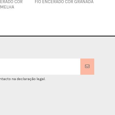
CERADO COR
FIO ENCERADO COR GRANADA
FIO DE 
RMELHA
tacto na declaração legal.