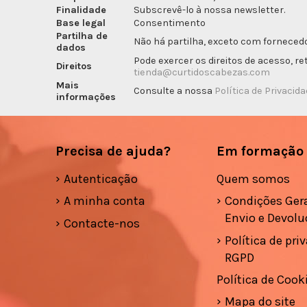
Finalidade
Subscrevê-lo à nossa newsletter.
Base legal
Consentimento
Partilha de
Não há partilha, exceto com fornecedo
dados
Pode exercer os direitos de acesso, r
Direitos
tienda@curtidoscabezas.com
Mais
Consulte a nossa
Política de Privacid
informações
Precisa de ajuda?
Em formação
Autenticação
Quem somos
A minha conta
Condições Gera
Envio e Devolu
Contacte-nos
Política de pri
RGPD
Política de Cook
Mapa do site