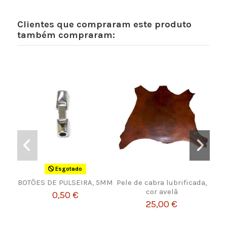
Clientes que compraram este produto
também compraram:
Esgotado
BOTÕES DE PULSEIRA, 5MM
Pele de cabra lubrificada,
TIR
cor avelã
0,50 €
25,00 €