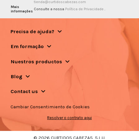
tienda@curtidoscabezas.com
Mais
Consulte a nossa
Política de Privacidade
.
informações
Precisa de ajuda?
Em formação
Nuestros productos
Blog
Contact us
Cambiar Consentimiento de Cookies
Resolver o contrato aqui
© 2026 CURTIDOS CABEZAS, S.L.U.