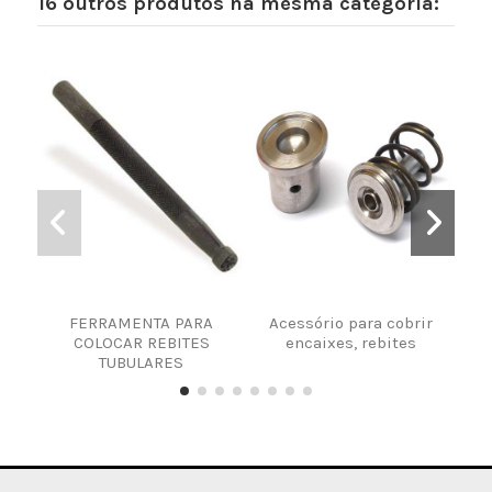
16 outros produtos na mesma categoria:
FERRAMENTA PARA
Acessório para cobrir
JO
COLOCAR REBITES
encaixes, rebites
C
TUBULARES