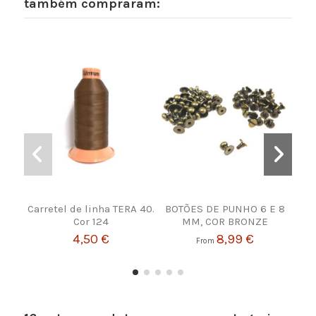
também compraram:
Carretel de linha TERA 40.
BOTÕES DE PUNHO 6 E 8
Lâm
Cor 124
MM, COR BRONZE
4,50 €
8,99 €
From