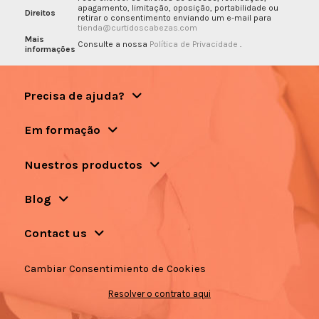
apagamento, limitação, oposição, portabilidade ou
Direitos
retirar o consentimento enviando um e-mail para
tienda@curtidoscabezas.com
Mais
Consulte a nossa
Política de Privacidade
.
informações
Precisa de ajuda?
Em formação
Nuestros productos
Blog
Contact us
Cambiar Consentimiento de Cookies
Resolver o contrato aqui