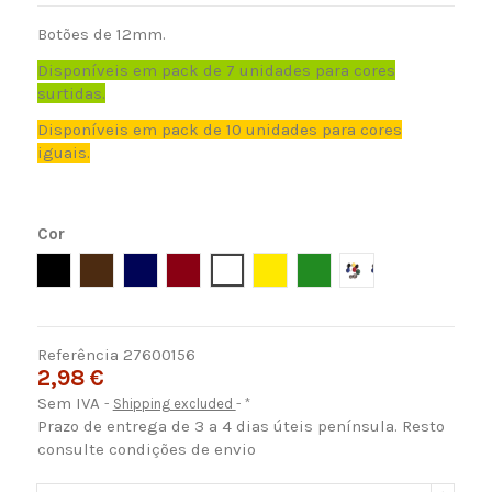
Botões de 12mm.
Disponíveis em pack de 7 unidades para cores
surtidas.
Disponíveis em pack de 10 unidades para cores
iguais.
Cor
Negro
Marron
Azul
Rojo
Blanco
Amarillo
Verde
Surtido
Referência
27600156
2,98 €
Sem IVA
Shipping excluded
*
Prazo de entrega de 3 a 4 dias úteis península. Resto
consulte condições de envio