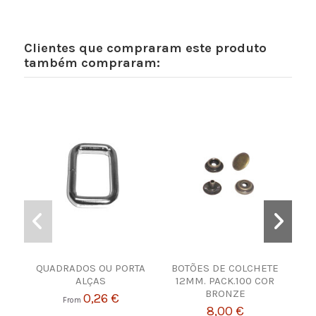
Clientes que compraram este produto
também compraram:
QUADRADOS OU PORTA
BOTÕES DE COLCHETE
F
ALÇAS
12MM. PACK.100 COR
BRONZE
0,26 €
From
8,00 €