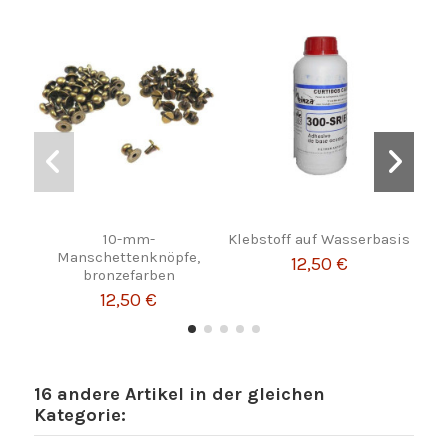
10-mm-
Klebstoff auf Wasserbasis
Le
Manschettenknöpfe,
12,50 €
bronzefarben
12,50 €
16 andere Artikel in der gleichen
Kategorie: