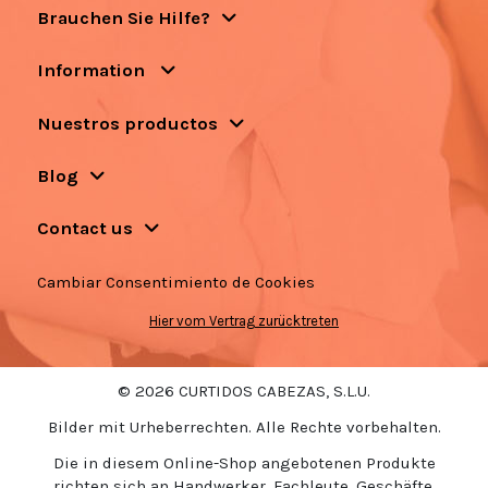
Brauchen Sie Hilfe?
Information
Nuestros productos
Blog
Contact us
Cambiar Consentimiento de Cookies
Hier vom Vertrag zurücktreten
© 2026 CURTIDOS CABEZAS, S.L.U.
Bilder mit Urheberrechten. Alle Rechte vorbehalten.
Die in diesem Online-Shop angebotenen Produkte
richten sich an Handwerker, Fachleute, Geschäfte,