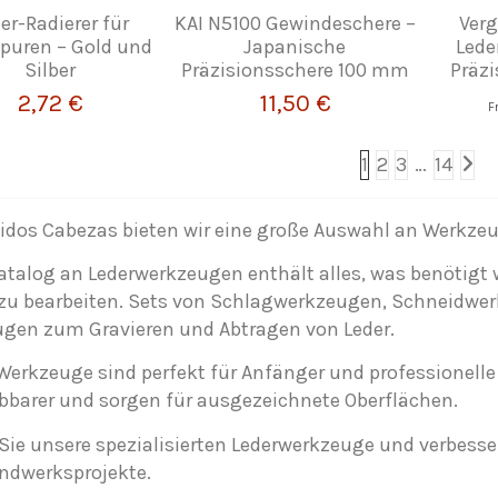
er-Radierer für
KAI N5100 Gewindeschere –
Ver
spuren – Gold und
Japanische
Lede
Silber
Präzisionsschere 100 mm
Präzi
2,72 €
11,50 €
F
1
2
3
…
14
tidos Cabezas bieten wir eine große Auswahl an Werkzeu
atalog an Lederwerkzeugen enthält alles, was benötigt 
 zu bearbeiten. Sets von Schlagwerkzeugen, Schneidw
gen zum Gravieren und Abtragen von Leder.
Werkzeuge sind perfekt für Anfänger und professionell
barer und sorgen für ausgezeichnete Oberflächen.
Sie unsere spezialisierten Lederwerkzeuge und verbesse
ndwerksprojekte.