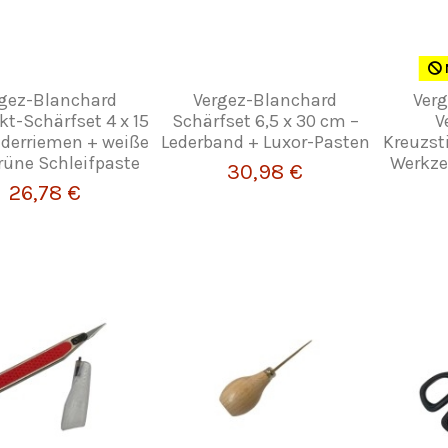
rgez-Blanchard
Vergez-Blanchard
Ver
t-Schärfset 4 x 15
Schärfset 6,5 x 30 cm –
V
ederriemen + weiße
Lederband + Luxor-Pasten
Kreuzst
rüne Schleifpaste
Werkzeu
30,98 €
26,78 €