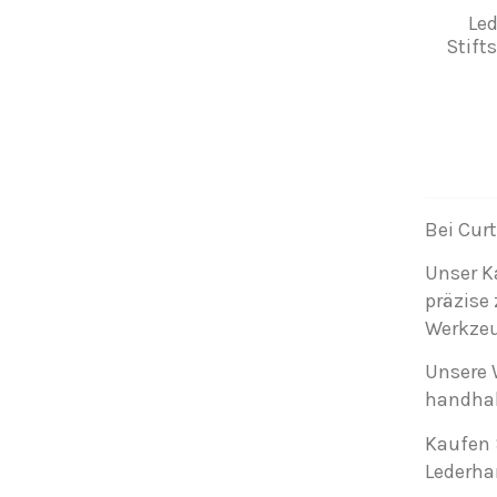
Led
Stift
Bei Cur
Unser K
präzise
Werkzeu
Unsere 
handhab
Kaufen 
Lederha