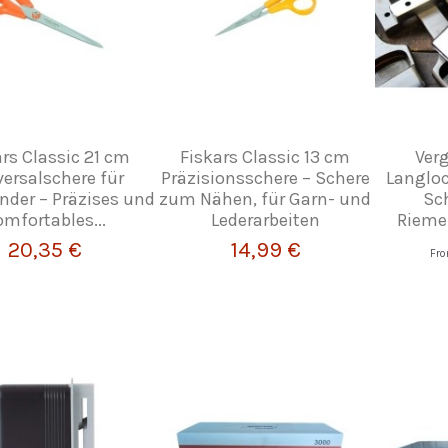
ars Classic 21 cm
Fiskars Classic 13 cm
Ver
ersalschere für
Präzisionsschere – Schere
Langloc
nder – Präzises und
zum Nähen, für Garn- und
Sc
omfortables...
Lederarbeiten
Rieme
20,35 €
14,99 €
Fr