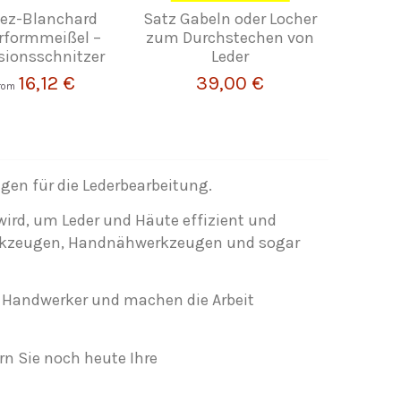
gez-Blanchard
Satz Gabeln oder Locher
rformmeißel –
zum Durchstechen von
sionsschnitzer
Leder
16,12 €
39,00 €
rom
gen für die Lederbearbeitung.
wird, um Leder und Häute effizient und
erkzeugen, Handnähwerkzeugen und sogar
e Handwerker und machen die Arbeit
rn Sie noch heute Ihre