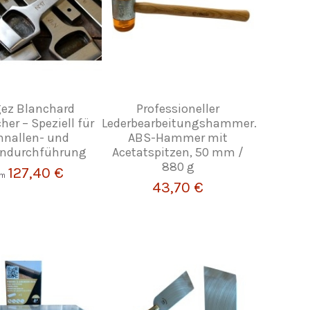
gez Blanchard
Professioneller
her – Speziell für
Lederbearbeitungshammer.
hnallen- und
ABS-Hammer mit
ndurchführung
Acetatspitzen, 50 mm /
880 g
127,40 €
om
43,70 €