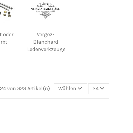
t oder
Vergez-
irbt
Blanchard
Lederwerkzeuge
- 24 von 323 Artikel(n)
Wählen
24