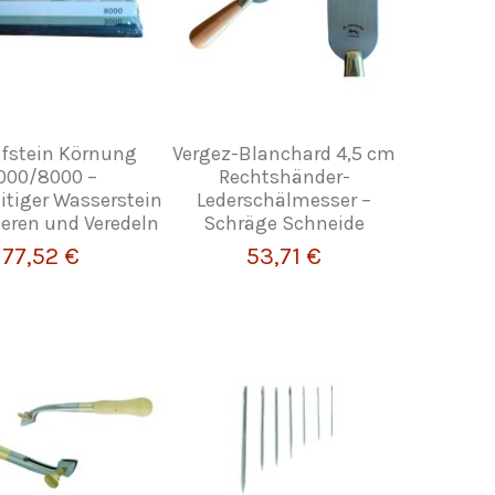
ifstein Körnung
Vergez-Blanchard 4,5 cm
000/8000 –
Rechtshänder-
itiger Wasserstein
Lederschälmesser –
eren und Veredeln
Schräge Schneide
77,52 €
53,71 €