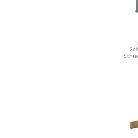
F
Sch
Schne