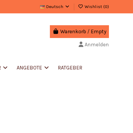
Deutsch
Wishlist (
0
)
Warenkorb
/
Empty
Anmelden
R
ANGEBOTE
RATGEBER