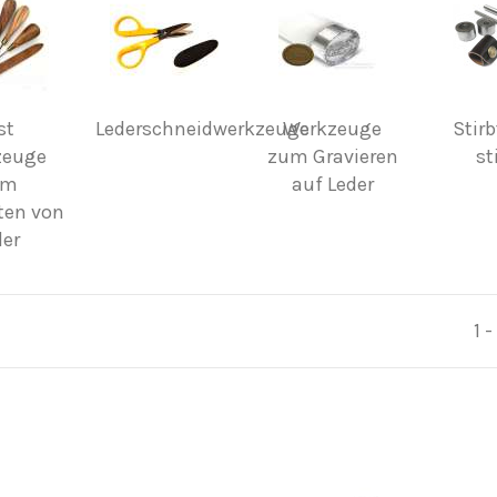
st
Lederschneidwerkzeuge
Werkzeuge
Stirb
zeuge
zum Gravieren
st
um
auf Leder
ten von
der
1 