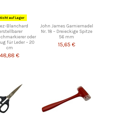
Nicht auf Lager
gez-Blanchard
John James Garniernadel
erstellbarer
Nr. 18 – Dreieckige Spitze
ichmarkierer oder
56 mm
g für Leder – 20
15,65 €
cm
48,88 €