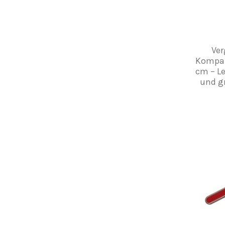
Ve
Kompak
cm – L
und g