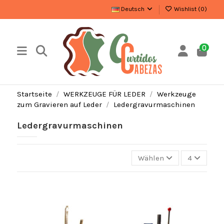
Deutsch
Wishlist (
0
)
0
Startseite
WERKZEUGE FÜR LEDER
Werkzeuge
zum Gravieren auf Leder
Ledergravurmaschinen
Ledergravurmaschinen
Wählen
4