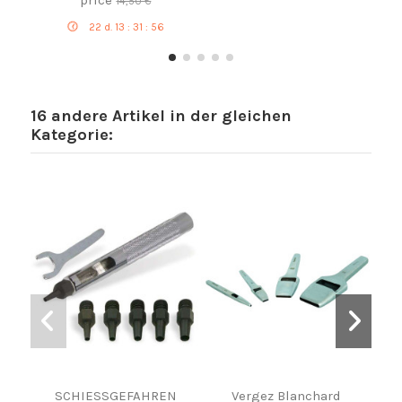
price
14,50 €
22
d.
13
:
31
:
55
16 andere Artikel in der gleichen
Kategorie:
SCHIESSGEFAHREN
Vergez Blanchard
Chi