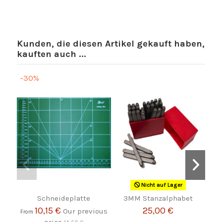
Kunden, die diesen Artikel gekauft haben,
kauften auch ...
-30%
Nicht auf Lager
Schneideplatte
3MM Stanzalphabet
Led
10,15 €
25,00 €
Our previous
From