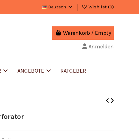
Deutsch
Wishlist (
0
)
Warenkorb
/
Empty
Anmelden
R
ANGEBOTE
RATGEBER
rforator