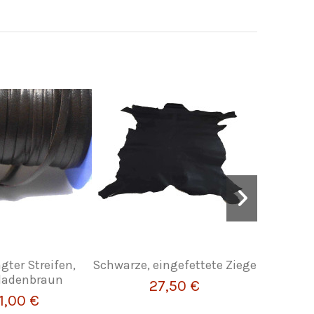
gter Streifen,
Schwarze, eingefettete Ziege
Eing
ladenbraun
27,50 €
1,00 €