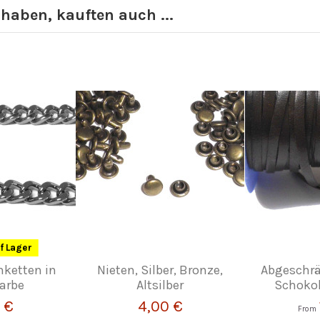
 haben, kauften auch ...
f Lager
ketten in
Nieten, Silber, Bronze,
Abgeschrä
farbe
Altsilber
Schoko
 €
4,00 €
From