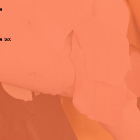
e
e las