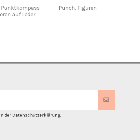
er Punktkompass
Punch, Figuren
ZIC
ren auf Leder
. in der Datenschutzerklärung.