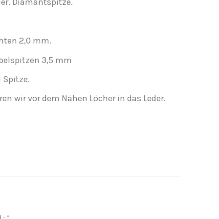
der. Diamantspitze.
hten 2,0 mm.
belspitzen 3,5 mm
1 Spitze.
en wir vor dem Nähen Löcher in das Leder.
d
*