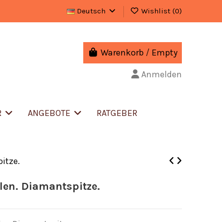
Deutsch
Wishlist (
0
)
Warenkorb
/
Empty
Anmelden
R
ANGEBOTE
RATGEBER
itze.
len. Diamantspitze.