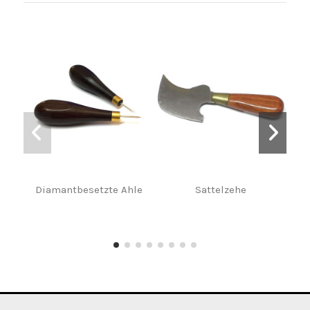
Diamantbesetzte Ahle
Sattelzehe
man