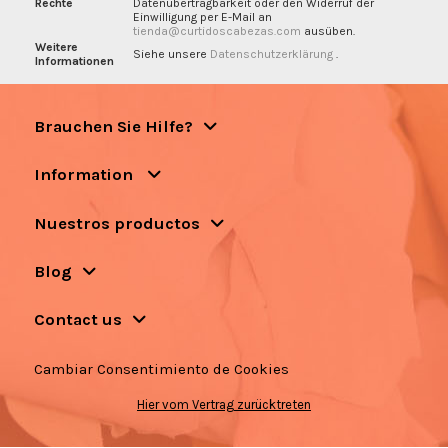
Rechte
Datenübertragbarkeit oder den Widerruf der
Einwilligung per E-Mail an
tienda@curtidoscabezas.com
ausüben.
Weitere
Siehe unsere
Datenschutzerklärung
.
Informationen
Brauchen Sie Hilfe?
Information
Nuestros productos
Blog
Contact us
Cambiar Consentimiento de Cookies
Hier vom Vertrag zurücktreten