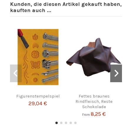
Kunden, die diesen Artikel gekauft haben,
kauften auch ...
Figurenstempelspiel
Fettes braunes
Ki
Rindfleisch, Reste
ve
29,04 €
Schokolade
8,25 €
From