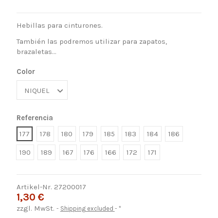
Hebillas para cinturones.
También las podremos utilizar para zapatos,
brazaletas...
Color
Referencia
177
178
180
179
185
183
184
186
190
189
167
176
166
172
171
Artikel-Nr.
27200017
1,30 €
zzgl. MwSt.
Shipping excluded
*