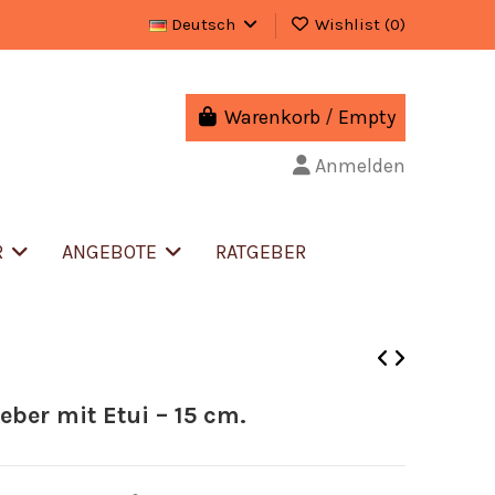
Deutsch
Wishlist (
0
)
Warenkorb
/
Empty
Anmelden
R
ANGEBOTE
RATGEBER
ber mit Etui – 15 cm.