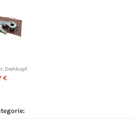
r. Drehkopf.
7 €
ategorie: