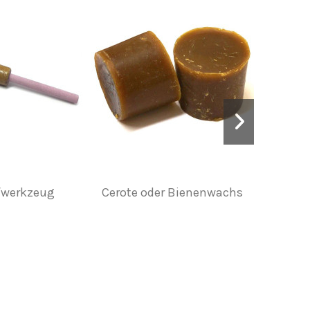
fwerkzeug
Cerote oder Bienenwachs
Satz mit
Blanchar
m