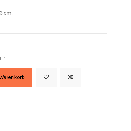
3 cm.
d
*
 Warenkorb