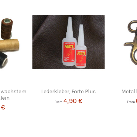
gewachstem
Lederkleber, Forte Plus
Metall
lein
4,90 €
From
From
 €