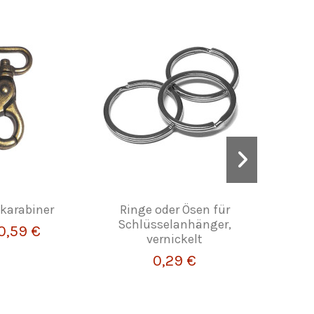
karabiner
Ringe oder Ösen für
Gür
Schlüsselanhänger,
0,59 €
F
vernickelt
0,29 €