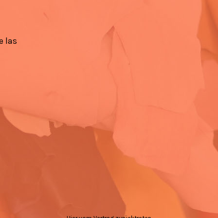
e las