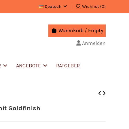
Deutsch
Wishlist (
0
)
Warenkorb
/
Empty
Anmelden
R
ANGEBOTE
RATGEBER
it Goldfinish