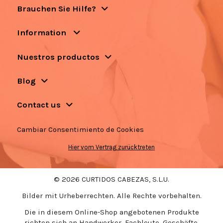
Brauchen Sie Hilfe?
Information
Nuestros productos
Blog
Contact us
Cambiar Consentimiento de Cookies
Hier vom Vertrag zurücktreten
© 2026 CURTIDOS CABEZAS, S.L.U.
Bilder mit Urheberrechten. Alle Rechte vorbehalten.
Die in diesem Online-Shop angebotenen Produkte
richten sich an Handwerker, Fachleute, Geschäfte,