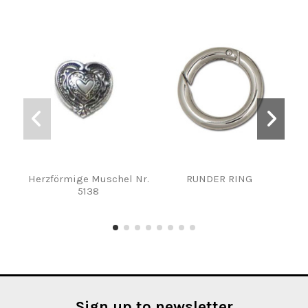
Herzförmige Muschel Nr.
RUNDER RING
5138
B
Sign up to newsletter