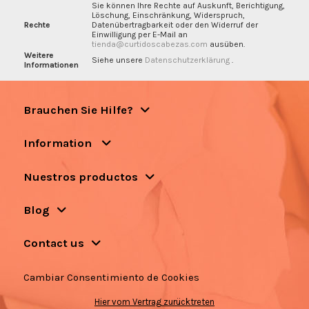
Sie können Ihre Rechte auf Auskunft, Berichtigung,
Löschung, Einschränkung, Widerspruch,
Rechte
Datenübertragbarkeit oder den Widerruf der
Einwilligung per E-Mail an
tienda@curtidoscabezas.com
ausüben.
Weitere
Siehe unsere
Datenschutzerklärung
.
Informationen
Brauchen Sie Hilfe?
Information
Nuestros productos
Blog
Contact us
Cambiar Consentimiento de Cookies
Hier vom Vertrag zurücktreten