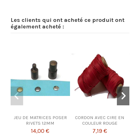
Les clients qui ont acheté ce produit ont
également acheté :
JEU DE MATRICES POSER
CORDON AVEC CIRE EN
Alè
RIVETS 12MM
COULEUR ROUGE
Man
boi
14,00 €
7,19 €