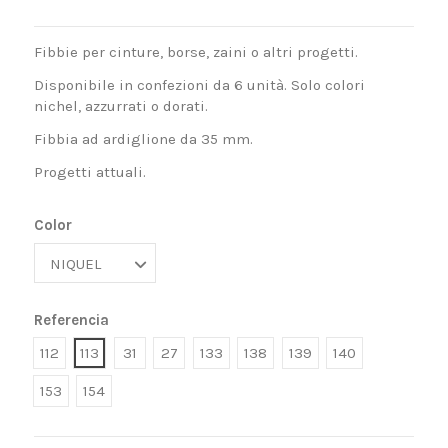
Fibbie per cinture, borse, zaini o altri progetti.
Disponibile in confezioni da 6 unità. Solo colori
nichel, azzurrati o dorati.
Fibbia ad ardiglione da 35 mm.
Progetti attuali.
Color
Referencia
112
113
31
27
133
138
139
140
153
154