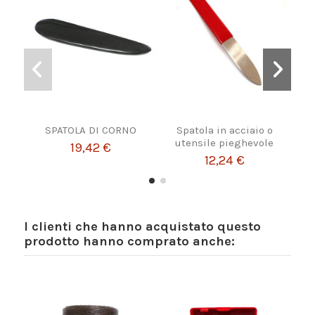
SPATOLA DI CORNO
Spatola in acciaio o
Spa
utensile pieghevole
19,42 €
12,24 €
I clienti che hanno acquistato questo
prodotto hanno comprato anche: