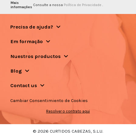
Mais
Consulte a nossa
Política de Privacidade
.
informações
Precisa de ajuda?
Em formação
Nuestros productos
Blog
Contact us
Cambiar Consentimiento de Cookies
Resolver o contrato aqui
© 2026 CURTIDOS CABEZAS, S.L.U.