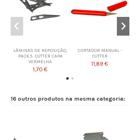
LÂMINAS DE REPOSIÇÃO,
CORTADOR MANUAL -
TE
PACK.5. CUTTER CAPA
CUTTER
VERMELHA
11,89 €
1,70 €
16 outros produtos na mesma categoria: