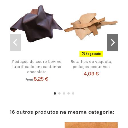
Esgotado
Pedaços de couro bovino
Retalhos de vaqueta,
Fer
lubrificado em castanho
pedaços pequenos
chocolate
4,09 €
8,25 €
From
16 outros produtos na mesma categoria: