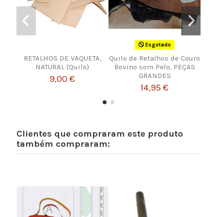
Esgotado
RETALHOS DE VAQUETA,
Quilo de Retalhos de Couro
Ped
NATURAL (Quilo)
Bovino com Pelo, PEÇAS
lub
GRANDES
9,00 €
14,95 €
Clientes que compraram este produto
também compraram: