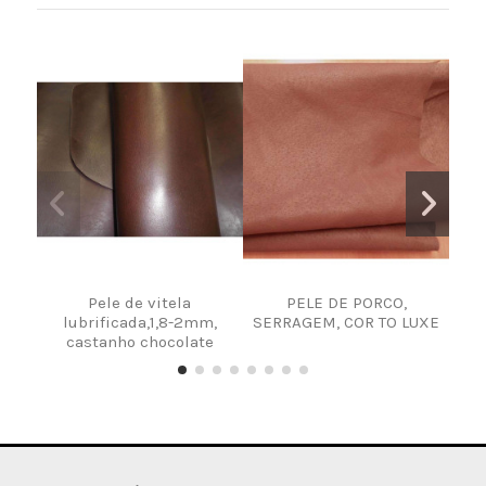
Pele de vitela
PELE DE PORCO,
T
lubrificada,1,8-2mm,
SERRAGEM, COR TO LUXE
C
castanho chocolate