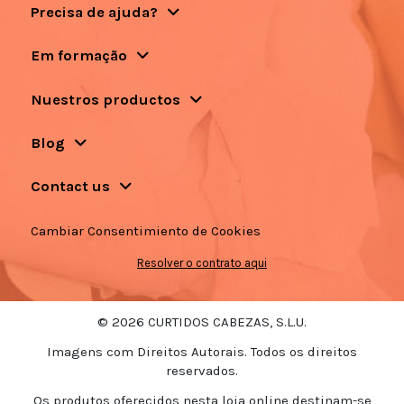
Precisa de ajuda?
Em formação
Nuestros productos
Blog
Contact us
Cambiar Consentimiento de Cookies
Resolver o contrato aqui
© 2026 CURTIDOS CABEZAS, S.L.U.
Imagens com Direitos Autorais. Todos os direitos
reservados.
Os produtos oferecidos nesta loja online destinam-se