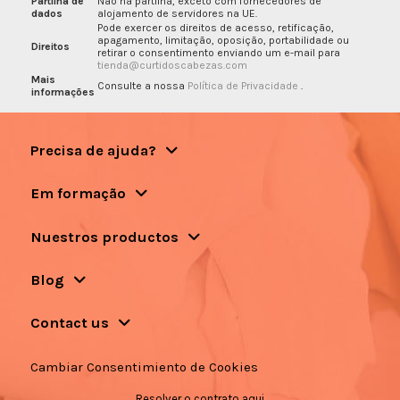
Partilha de
Não há partilha, exceto com fornecedores de
dados
alojamento de servidores na UE.
Pode exercer os direitos de acesso, retificação,
apagamento, limitação, oposição, portabilidade ou
Direitos
retirar o consentimento enviando um e-mail para
tienda@curtidoscabezas.com
Mais
Consulte a nossa
Política de Privacidade
.
informações
Precisa de ajuda?
Em formação
Nuestros productos
Blog
Contact us
Cambiar Consentimiento de Cookies
Resolver o contrato aqui