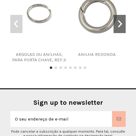
ARGOLAS OU ANILHAS,
ANILHA REDONDA
MO
PARA PORTA CHAVE, REF.3
Sign up to newsletter
Pode cancelar a subscrição a qualquer momento. Para tal, consulte
a nossa informação de contacto na declaração legal.