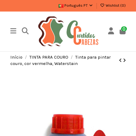
Português PT
Wishlist (
0
)
0
Início
TINTA PARA COURO
Tinta para pintar
couro, cor vermelha, Waterstain