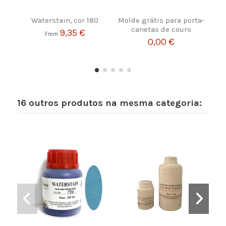
Waterstain, cor 180
Molde grátis para porta-
GA
canetas de couro
9,35 €
From
0,00 €
16 outros produtos na mesma categoria: