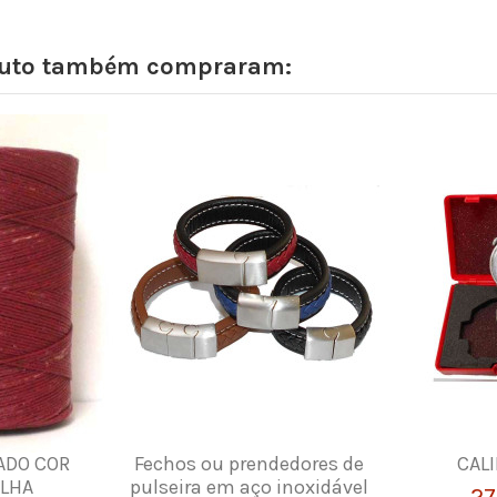
oduto também compraram:
ADO COR
Fechos ou prendedores de
CAL
LHA
pulseira em aço inoxidável
27