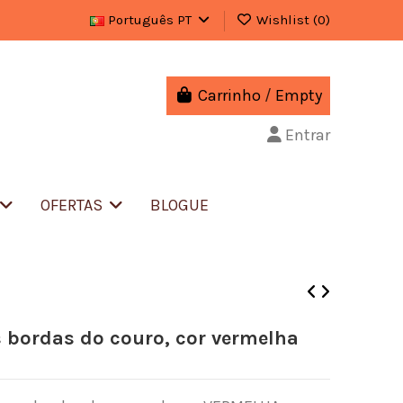
Português PT
Wishlist (
0
)
Carrinho
/
Empty
Entrar
OFERTAS
BLOGUE
s bordas do couro, cor vermelha