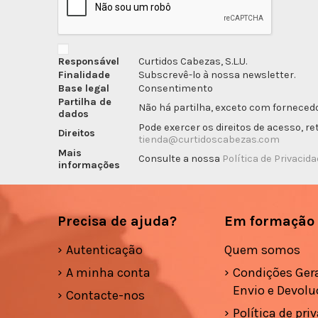
Responsável
Curtidos Cabezas, S.L.U.
Finalidade
Subscrevê-lo à nossa newsletter.
Base legal
Consentimento
Partilha de
Não há partilha, exceto com fornecedo
dados
Pode exercer os direitos de acesso, r
Direitos
tienda@curtidoscabezas.com
Mais
Consulte a nossa
Política de Privacid
informações
Precisa de ajuda?
Em formação
Autenticação
Quem somos
A minha conta
Condições Gera
Envio e Devolu
Contacte-nos
Política de pri