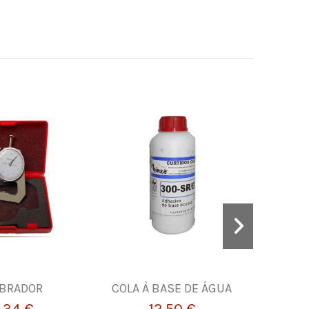
IBRADOR
COLA À BASE DE ÁGUA
Pedaços
lubrifi
,34 €
12,50 €