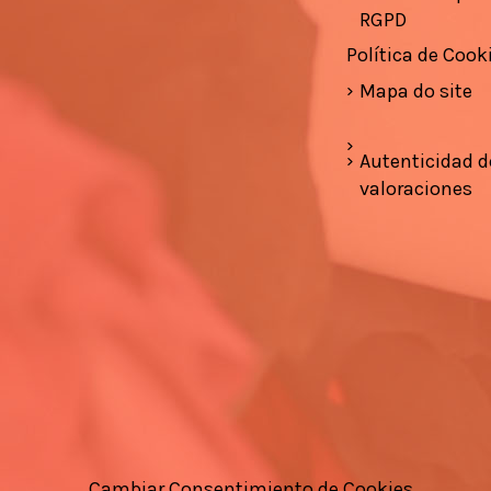
RGPD
Política de Cook
Mapa do site
Autenticidad d
valoraciones
Cambiar Consentimiento de Cookies