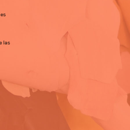
ies
e las