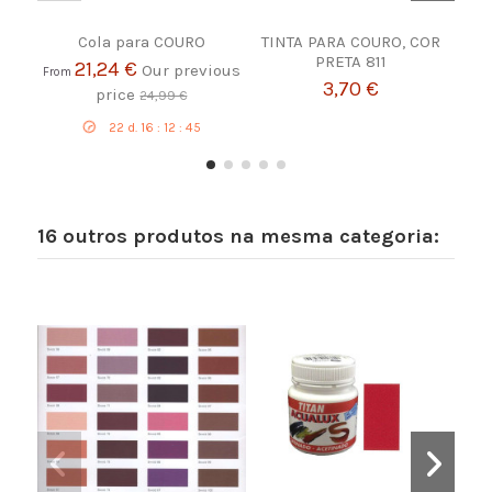
Cola para COURO
TINTA PARA COURO, COR
PRETA 811
21,24 €
Our previous
From
3,70 €
price
24,99 €
22
d.
16
:
12
:
44
16 outros produtos na mesma categoria: