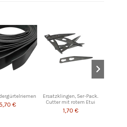
dergürtelriemen
Ersatzklingen, 5er-Pack.
Brosche
Cutter mit rotem Etui
Finish
5,70 €
1,70 €