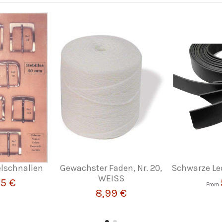
lschnallen
Gewachster Faden, Nr. 20,
Schwarze Le
WEISS
25 €
From
8,99 €