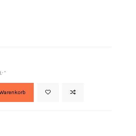
d
*
 Warenkorb