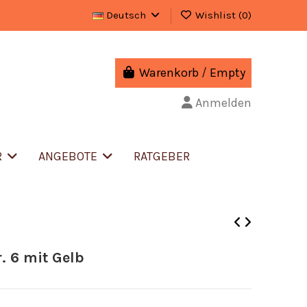
Deutsch
Wishlist (
0
)
Warenkorb
/
Empty
Anmelden
R
ANGEBOTE
RATGEBER
. 6 mit Gelb