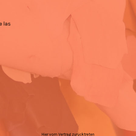
e las
Hier vom Vertrag zurücktreten