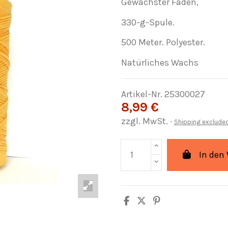
Gewachster Faden,
330-g-Spule.
500 Meter. Polyester.
Natürliches Wachs
Artikel-Nr.
25300027
8,99 €
zzgl. MwSt.
Shipping exclude
In den