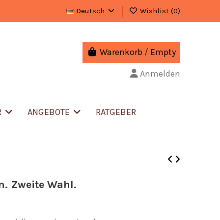
Deutsch
Wishlist (
0
)
Warenkorb
/
Empty
Anmelden
R
ANGEBOTE
RATGEBER
n. Zweite Wahl.