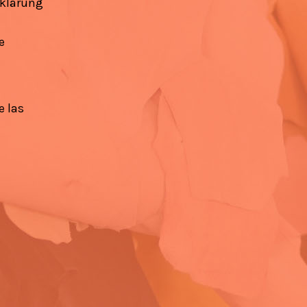
klärung
e
e las