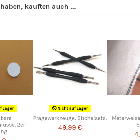
 haben, kauften auch ...
f Lager
Nicht auf Lager
tbare
Prägewerkzeuge. Stichelsets.
Meterweise
lüsse. 2er-
S
49,99 €
ung
4