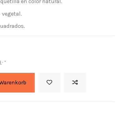
uetilla en color natural.
 vegetal.
cuadrados.
d
*
 Warenkorb