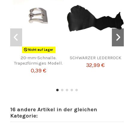
Nicht auf Lager
20-mm-Schnalle.
SCHWARZER LEDERROCK
Ma
Trapezförmiges Modell.
vo
32,99 €
von
0,39 €
16 andere Artikel in der gleichen
Kategorie: