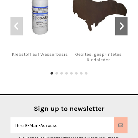
Klebstoff auf Wasserbasis
Geöltes, gesprintetes
Kol
Rindsleder
Sign up to newsletter
Sie können Ihr Einverständnis jederzeit widerrufen. Unsere