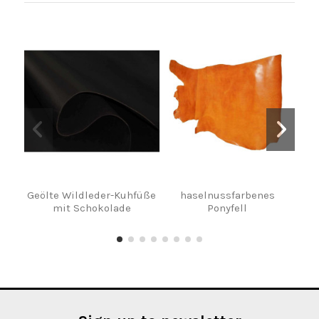
Geölte Wildleder-Kuhfüße
haselnussfarbenes
Le
mit Schokolade
Ponyfell
Han
Far