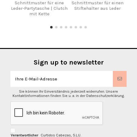
Schnittmuster für eine
Schnittmuster für einen
Sch
Leder-Partytasche | Clutch
Stiftehalter aus Leder
Lede
mit Kette
Sign up to newsletter
Sie können Ihr Einverständnis jederzeit widerrufen. Unsere
Kontaktinformationen finden Sie u. a. in der Datenschutzerklärung.
Verantwortlicher
Curtidos Cabezas, S.L.U.