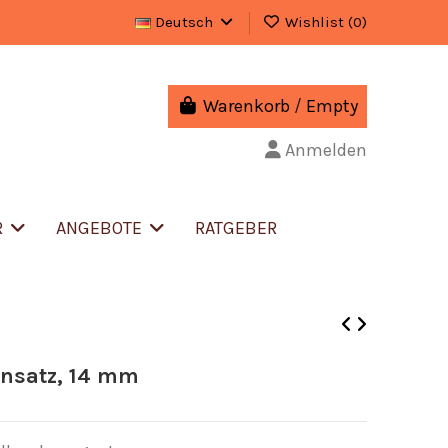
Deutsch
Wishlist (
0
)
Warenkorb
/
Empty
Anmelden
R
ANGEBOTE
RATGEBER
nsatz, 14 mm