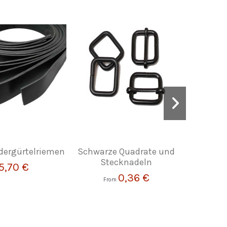
dergürtelriemen
Schwarze Quadrate und
Geöl
Stecknadeln
(
5,70 €
Has
0,36 €
From