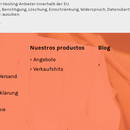
n Hosting-Anbieter innerhalb der EU.
, Berichtigung, Löschung, Einschränkung, Widerspruch, Datenübertra
m
ausüben.
g
.
Nuestros productos
Blog
Angebote
Verkaufshits
Versand
klärung
nie