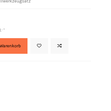
llwerkzeugsatz
d
*
 Warenkorb