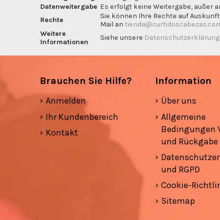
Datenweitergabe
Es erfolgt keine Weitergabe, außer a
Sie können Ihre Rechte auf Auskunft
Rechte
Mail an
tienda@curtidoscabezas.co
Weitere
Siehe unsere
Datenschutzerklärun
Informationen
Brauchen Sie Hilfe?
Information
Anmelden
Über uns
Ihr Kundenbereich
Allgemeine
Bedingungen 
Kontakt
und Rückgabe
Datenschutzer
und RGPD
Cookie-Richtli
Sitemap