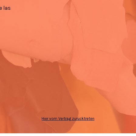
e las
Hier vom Vertrag zurücktreten