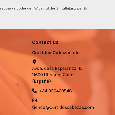
gbarkeit oder den Widerruf der Einwilligung per E-
Contact us
Curtidos Cabezas slu
Avda. de la Esperanza, 15
11600 Ubrique -Cádiz-
(España)
+34 956460548
tienda@curtidoscabezas.com